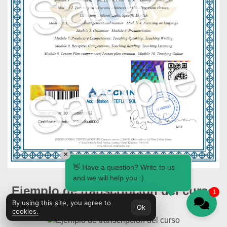
×
👋 Have a question? Write to us
and we will help you :)
Ejemplo de transcripción del curso
1
By using this site, you agree to
Ok
cookies.